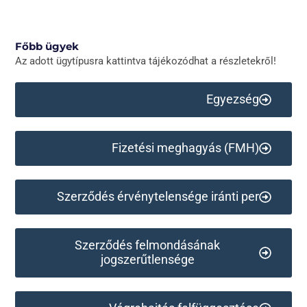
Főbb ügyek
Az adott ügytípusra kattintva tájékozódhat a részletekről!
Egyezség
Fizetési meghagyás (FMH)
Szerződés érvénytelensége iránti per
Szerződés felmondásának
jogszerűtlensége