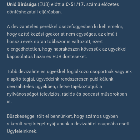
Unió Bírósága
(EUB) előtt a
C-51/17.
számú előzetes
döntéshozatali eljárásban.
A devizahiteles perekkel összefüggésben ki kell emelni,
hogy az ítélkezési gyakorlat nem egységes, az elmúlt
hosszú évek során többször is változott, ezért
elengedhetetlen, hogy naprakészen kövessük az ügyekkel
kapcsolatos hazai és EUB döntéseket.
Több devizahiteles ügyekkel foglalkozó csoportnak vagyunk
alapító tagjai, ügyvédeink rendszeresen publikálunk
devizahiteles ügyekben, illetve tájékoztatjuk a
nyilvánosságot televíziós, rádiós és podcast műsorokban
is.
Büszkeséggel tölt el bennünket, hogy számos ügyben
sikerült segítséget nyújtanunk a devizahitel csapdába esett
Ügyfeleinknek.