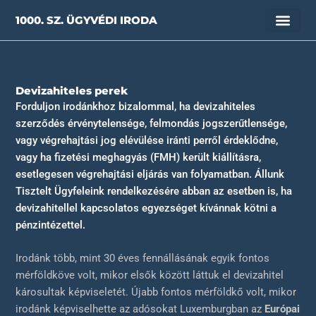
Skip
1000. SZ. ÜGYVÉDI IRODA
to
content
Devizahiteles perek
Forduljon irodánkhoz bizalommal, ha devizahiteles
szerződés érvénytelensége, felmondás jogszerűtlensége,
vagy végrehajtási jog elévülése iránti perről érdeklődne,
vagy ha fizetési meghagyás (FMH) került kiállításra,
esetlegesen végrehajtási eljárás van folyamatban. Állunk
Tisztelt Ügyfeleink rendelkezésére abban az esetben is, ha
devizahitellel kapcsolatos egyezséget kívánnak kötni a
pénzintézettel.
Irodánk több, mint 30 éves fennállásának egyik fontos
mérföldköve volt, mikor elsők között láttuk el devizahitel
károsultak képviseletét. Újabb fontos mérföldkő volt, mikor
irodánk képviselhette az adósokat Luxemburgban az
Európai