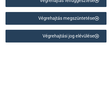
Végrehajtás felfüggesztése
Végrehajtás megszüntetése
Végrehajtási jog elévülése
Lépjen kapcsolatba velünk, hogy segíthessünk!
Hatékony megoldások 35 év tapasztalatával!​
Kapcsolat