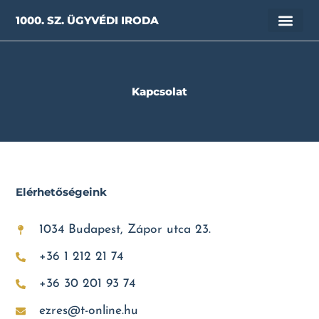
Skip
1000. SZ. ÜGYVÉDI IRODA
to
content
Kapcsolat
Elérhetőségeink
1034 Budapest, Zápor utca 23.
+36 1 212 21 74
+36 30 201 93 74
ezres@t-online.hu