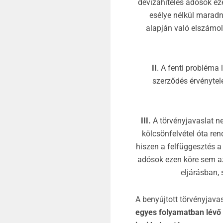
devizahiteles adósok eze
esélye nélkül maradn
alapján való elszámol
II
. A fenti probléma 
szerződés érvénytel
III.
A törvényjavaslat n
kölcsönfelvétel óta ren
hiszen a felfüggesztés a 
adósok ezen köre sem az
eljárásban, 
A benyújtott törvényjava
egyes folyamatban lévő p