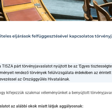
teles eljárások felfüggesztésével kapcsolatos törvényj
 TISZA párt törvényjavaslatot nyújtott be az ’Egyes tisztességte
ényeit rendező törvények felülvizsgálata érdekében az érintet
lnevezéssel az Országgyűlés Hivatalának.
ogy kifejezzük szakmai véleményünket a benyújtott törvényjavas
slatot az alábbi okok miatt látjuk aggályosnak: