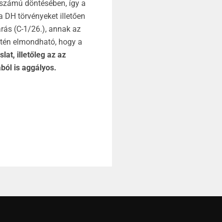
 számú döntésében, így a
a DH törvényeket illetően
rás (C-1/26.), annak az
intén elmondható, hogy a
lat, illetőleg az az
ból is aggályos.