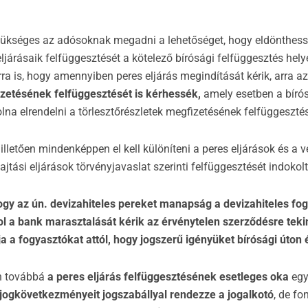
zükséges az adósoknak megadni a lehetőséget, hogy eldönthessé
ljárásaik felfüggesztését a kötelező bírósági felfüggesztés hely
ra is, hogy amennyiben peres eljárás megindítását kérik, arra az
izetésének felfüggesztését is kérhessék,
amely esetben a bíró
lna elrendelni a törlesztőrészletek megfizetésének felfüggesztés
illetően mindenképpen el kell különíteni a peres eljárások és a v
ajtási eljárások törvényjavaslat szerinti felfüggesztését indokolt
gy az ún. devizahiteles pereket manapság a devizahiteles fogy
 a bank marasztalását kérik az érvénytelen szerződésre tekint
 a fogyasztókat attól, hogy jogszerű igényüket bírósági úton 
án továbbá
a peres eljárás felfüggesztésének esetleges oka
egy
jogkövetkezményeit jogszabállyal rendezze a jogalkotó
, de fo