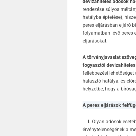
devizahiteles adósok na
rendezése súlyos méltán
hatálybaléptetése), hisze
peres eljárásban eljáró 
folyamatban lévő peres el
eljárásokat.
A törvényjavaslat szöve
fogyasztói devizahiteles
fellebbezési lehetőséget
halasztó hatálya, és elő
helyzetbe, hogy a bíróság
A peres eljárások felfü
I.
Olyan adósok esetébe
érvénytelenségének a meg