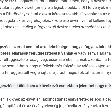
gy részét.
Jogalkotási múltunkból már ismert, hogy a devizahit
ytalansághoz vezet (amelyre a legjobb példa a DH törvények m
n a DH törvények által okozta károkat tovább súlyosbítaná az a 
bíróságoknak és végrehajtóknak kötelező érvénnyel fel kellene f
járásokat, illetőleg a fogyasztói devizahiteles szerződésekkel ér
gezése szerint nem ad arra lehetőséget, hogy a fogyasztók el
 peres eljárások felfüggesztését kívánják-e
vagy sem. Habár a 
 a felfüggesztő bírósági végzéssel szemben, annak azonban a f
re az sem látható, hogy a fellebbezés folytán az adósok vajon ke
 a felfüggesztett végrehajtási eljárást mégis folytatná, amennyi
ggesztése különösen a következő esetekben jelenthet nagy mé
n, akiknek az egyetlen lakóingatlanát elárverezték és épp a de
állapítását és az érvénytelenség jogkövetkezményének a levoná