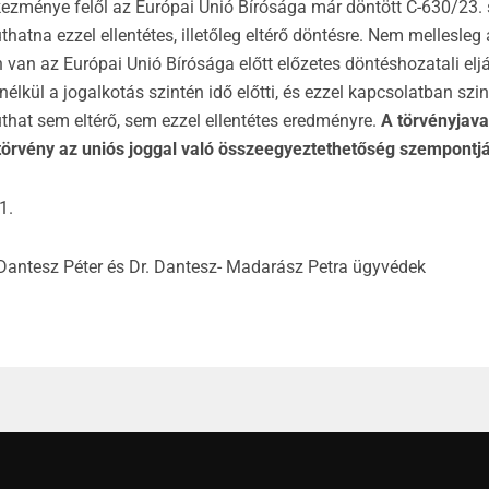
kezménye felől az Európai Unió Bírósága már döntött C-630/23.
hatna ezzel ellentétes, illetőleg eltérő döntésre. Nem mellesleg 
van az Európai Unió Bírósága előtt előzetes döntéshozatali eljá
lkül a jogalkotás szintén idő előtti, és ezzel kapcsolatban sz
that sem eltérő, sem ezzel ellentétes eredményre.
A törvényjavas
örvény az uniós joggal való összeegyeztethetőség szempontjá
1.
j. Dantesz Péter és Dr. Dantesz- Madarász Petra ügyvédek