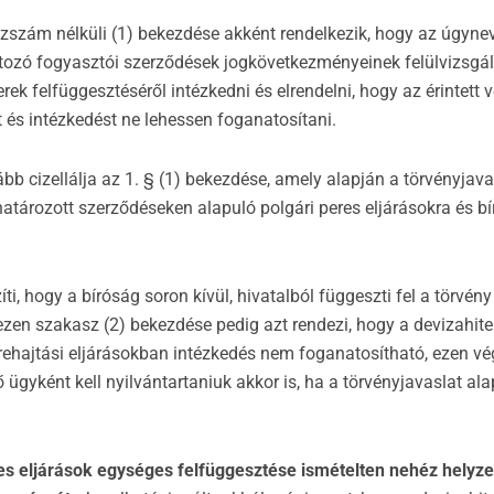
zszám nélküli (1) bekezdése akként rendelkezik, hogy az úgynev
rtozó fogyasztói szerződések jogkövetkezményeinek felülvizsgál
ek felfüggesztéséről intézkedni és elrendelni, hogy az érintett 
 és intézkedést ne lehessen foganatosítani.
ább cizellálja az 1. § (1) bekezdése, amely alapján a törvényjava
tározott szerződéseken alapuló polgári peres eljárásokra és bí
íti, hogy a bíróság soron kívül, hivatalból függeszti fel a törvény
ezen szakasz (2) bekezdése pedig azt rendezi, hogy a devizahite
grehajtási eljárásokban intézkedés nem foganatosítható, ezen vé
 ügyként kell nyilvántartaniuk akkor is, ha a törvényjavaslat al
les eljárások egységes felfüggesztése ismételten nehéz helyz