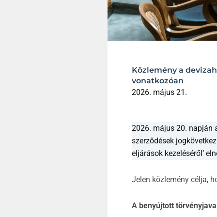
Közlemény a devizahi
vonatkozóan
2026. május 21.
2026. május 20. napján a
szerződések jogkövetkezm
eljárások kezeléséről’ e
Jelen közlemény célja, h
A benyújtott törvényjava