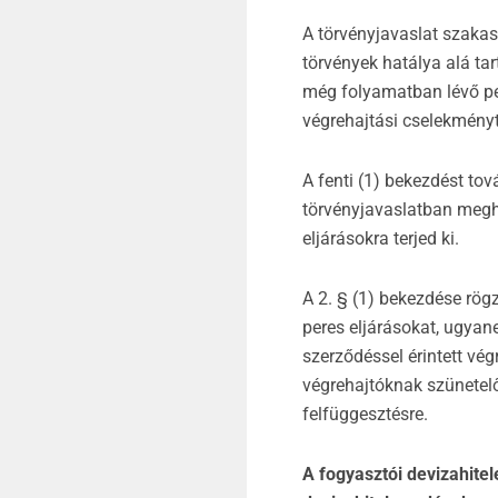
A törvényjavaslat szakas
törvények hatálya alá ta
még folyamatban lévő per
végrehajtási cselekményt
A fenti (1) bekezdést tov
törvényjavaslatban megha
eljárásokra terjed ki.
A 2. § (1) bekezdése rögz
peres eljárásokat, ugyan
szerződéssel érintett vé
végrehajtóknak szünetelő
felfüggesztésre.
A fogyasztói devizahite