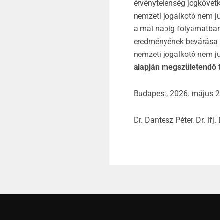
érvénytelenség jogkövet
nemzeti jogalkotó nem jut
a mai napig folyamatban 
eredményének bevárása né
nemzeti jogalkotó nem ju
alapján megszületendő t
Budapest, 2026. május 2
Dr. Dantesz Péter, Dr. if