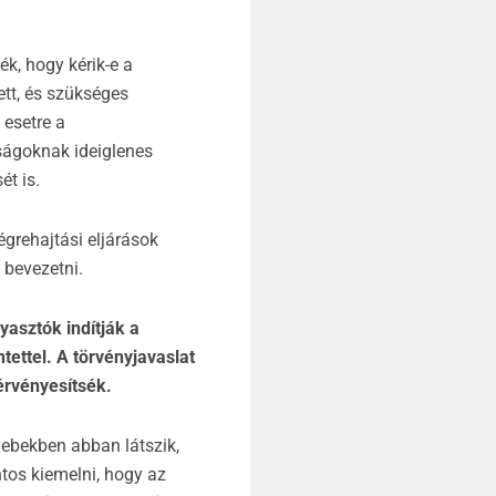
k, hogy kérik-e a
ett, és szükséges
 esetre a
ságoknak ideiglenes
ét is.
égrehajtási eljárások
 bevezetni.
asztók indítják a
ettel. A törvényjavaslat
érvényesítsék.
ebekben abban látszik,
ntos kiemelni, hogy az