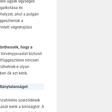
eles ügyek egységes
egalkotása és
helyzet, ahol a polgári
üggeszteniük a
intett végrehajtási
dönthessék, hogy a
törvényjavaslat biztosít
elfüggesztésre nincsen
rülhetnek-e olyan
ben ők ezt kérik.
ltánytalanságot
:
vizahiteles szerződések
sát kérik a bíróságtól. A