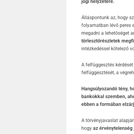
jogi helyzetére.
Álláspontunk az, hogy s
folyamatban lévő peres e
megadni a lehetőséget ar
törlesztőrészletek megf
intézkedéssel kötelező vo
A felfüggesztés kérdését 
felfüggesztését, a végreh
Hangsúlyozandó tény, ho
bankokkal szemben, ahol
ebben a formában elzárja
A törvényjavaslat alapj
hogy
az érvénytelenség 