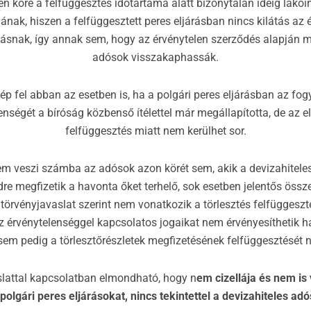
n köre a felfüggesztés időtartama alatt bizonytalan ideig lakó
ának, hiszen a felfüggesztett peres eljárásban nincs kilátás az 
ásnak, így annak sem, hogy az érvénytelen szerződés alapján m
adósok visszakaphassák.
lép fel abban az esetben is, ha a polgári peres eljárásban az fog
enségét a bíróság közbenső ítélettel már megállapította, de az 
felfüggesztés miatt nem kerülhet sor.
em veszi számba az adósok azon körét sem, akik a devizahitele
dre megfizetik a havonta őket terhelő, sok esetben jelentős össze
törvényjavaslat szerint nem vonatkozik a törlesztés felfüggeszt
 érvénytelenséggel kapcsolatos jogaikat nem érvényesíthetik h
sem pedig a törlesztőrészletek megfizetésének felfüggesztését 
slattal kapcsolatban elmondható, hogy n
em cizellája és nem is 
olgári peres eljárásokat, nincs tekintettel a devizahiteles adó