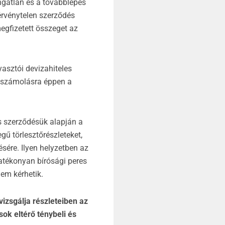
ingatlan és a továbblépés
érvénytelen szerződés
egfizetett összeget az
yasztói devizahiteles
elszámolásra éppen a
s szerződésük alapján a
gű törlesztőrészleteket,
ésére. Ilyen helyzetben az
atékonyan bírósági peres
nem kérhetik.
vizsgálja részleteiben az
sok eltérő ténybeli és