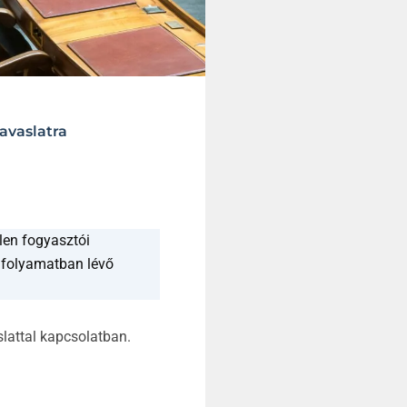
avaslatra
len fogyasztói
t folyamatban lévő
lattal kapcsolatban.