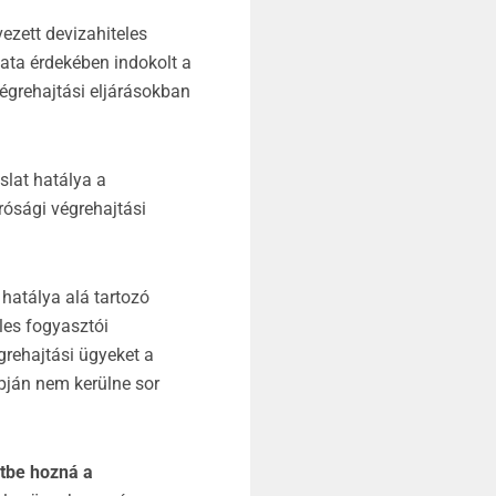
ezett devizahiteles
ata érdekében indokolt a
végrehajtási eljárásokban
slat hatálya a
rósági végrehajtási
 hatálya alá tartozó
les fogyasztói
grehajtási ügyeket a
apján nem kerülne sor
etbe hozná a